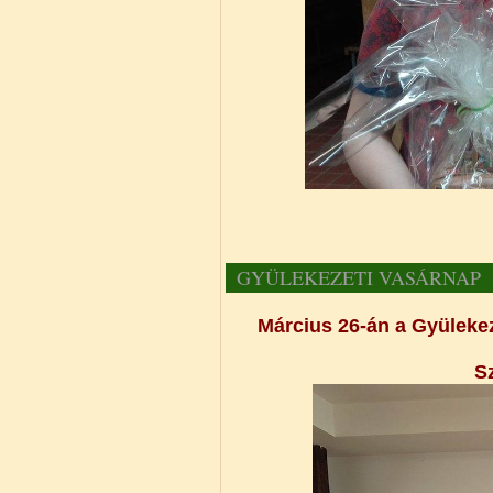
GYÜLEKEZETI VASÁRNAP
Március 26-án a Gyülekez
S