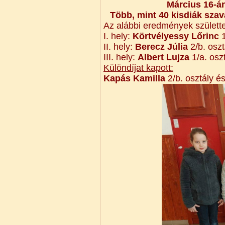
Március 16-án
Több, mint 40 kisdiák szav
Az alábbi eredmények születte
I. hely:
Körtvélyessy Lőrinc
1
II. hely:
Berecz Júlia
2/b. oszt
III. hely:
Albert Lujza
1/a. osz
Különdíjat kapott:
Kapás Kamilla
2/b. osztály é