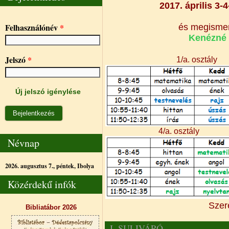
2017. április 3-4
Felhasználónév
*
és megismerk
Kenézné 
Jelszó
*
1/a. osztály
Új jelszó igénylése
4/a. osztály
Névnap
2026. augusztus 7., péntek,
Ibolya
Közérdekű infók
Szer
Bibliatábor 2026
I. SULIVÁRÓ