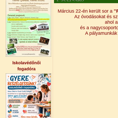
Március 22-én került sor a
"
Az óvodásokat és szü
ahol a
és a nagycsoportos
A pályamunkák 
Iskolavédőnői
fogadóra