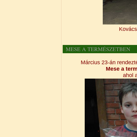
Kovács 
MESE A TERMÉSZETBEN
Március 23-án rendezt
Mese a ter
ahol 