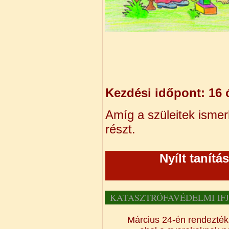
március 29
április 5-é
április 12-
Kezdési időpont: 16 
Amíg a szüleitek ismer
részt.
Nyílt tanítá
KATASZTRÓFAVÉDELMI IF
Március 24-én rendezté