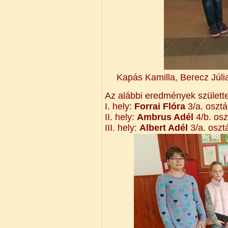
Kapás Kamilla, Berecz Júli
Az alábbi eredmények születte
I. hely:
Forrai Flóra
3/a. osztá
II. hely:
Ambrus Adél
4/b. osz
III. hely:
Albert Adél
3/a. oszt