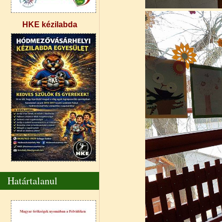
HKE kézilabda
Határtalanul