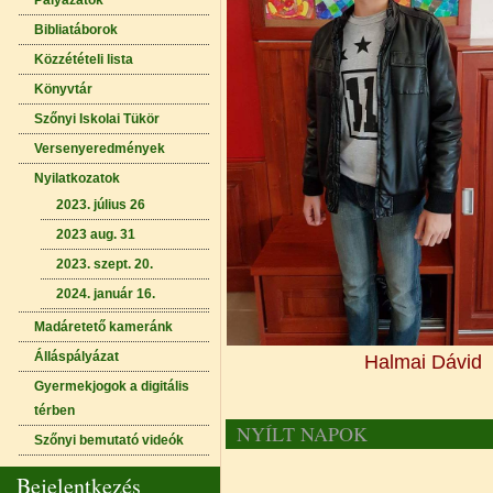
Pályázatok
Bibliatáborok
Közzétételi lista
Könyvtár
Szőnyi Iskolai Tükör
Versenyeredmények
Nyilatkozatok
2023. július 26
2023 aug. 31
2023. szept. 20.
2024. január 16.
Madáretető kameránk
Álláspályázat
Halmai Dávid N
Gyermekjogok a digitális
térben
NYÍLT NAPOK
Szőnyi bemutató videók
Bejelentkezés