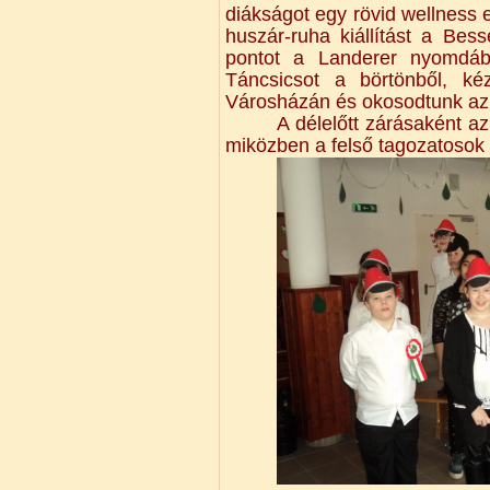
diákságot egy rövid wellness 
huszár-ruha kiállítást a Be
pontot a Landerer nyomdába
Táncsicsot a börtönből, k
Városházán és okosodtunk a
A délelőtt zárásaként az
miközben a felső tagozatosok