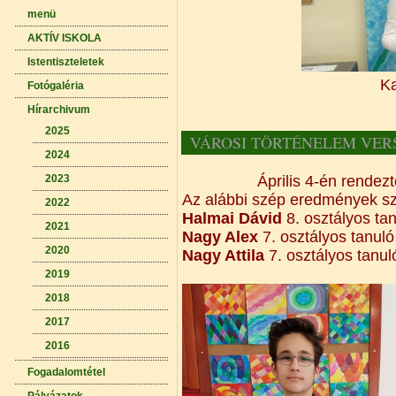
menü
AKTÍV ISKOLA
Istentiszteletek
Ka
Fotógaléria
Hírarchivum
2025
VÁROSI TÖRTÉNELEM VER
2024
2023
Április 4-én rende
Az alábbi szép eredmények sz
2022
Halmai Dávid
8. osztályos ta
2021
Nagy Alex
7. osztályos tanuló
2020
Nagy Attila
7. osztályos tanu
2019
2018
2017
2016
Fogadalomtétel