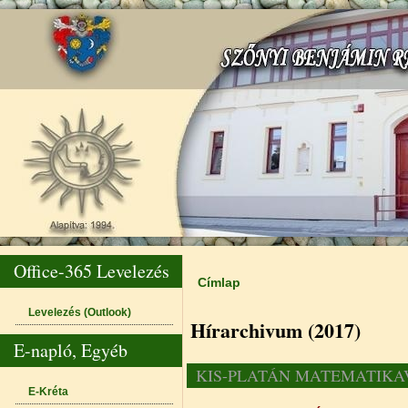
Office-365 Levelezés
Címlap
Jelenlegi hely
Levelezés (Outlook)
Hírarchivum (2017)
E-napló, Egyéb
KIS-PLATÁN MATEMATIK
E-Kréta