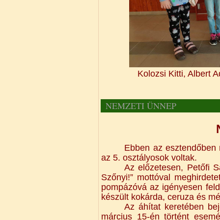
Kolozsi Kitti, Albert
NEMZETI ÜNNEP
Ebben az esztendőben 
az 5. osztályosok voltak.
Az előzetesen, Petőfi S
Szőnyi!” mottóval meghirdetet
pompázóvá az igényesen feldís
készült kokárda, ceruza és mé
Az áhítat keretében be
március 15-én történt esemé