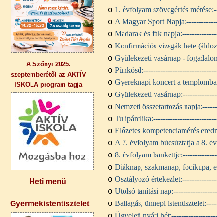
1. évfolyam szövegértés mérése:
-
o
A Magyar Sport Napja:
------------
o
Madarak és fák napja:
-------------
o
Konfirmációs vizsgák hete (áldoz
o
Gyülekezeti vasárnap - fogadalom
o
A Szőnyi 2025.
Pünkösd:
-----------------------------
o
szeptemberétől az AKTÍV
Gyereknapi koncert a templomba
o
ISKOLA program tagja
Gyülekezeti vasárnap:
-------------
o
Nemzeti összetartozás napja:
-----
o
Tulipántlika:
--------------------------
o
Előzetes kompetenciamérés ered
o
A 7. évfolyam búcsúztatja a 8. é
o
8. évfolyam bankettje:
-------------
o
Diáknap, szakmanap, focikupa, 
o
Osztályozó értekezlet:
-------------
o
Heti menü
Utolsó tanítási nap:
-----------------
o
Ballagás, ünnepi istentisztelet:
----
Gyermekistentisztelet
o
Ügyeleti nyári hét:
------------------
o