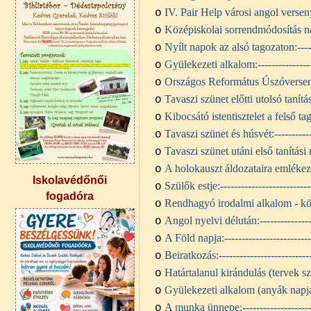
IV. Pair Help városi angol versen
o
Középiskolai sorrendmódosítás na
o
Nyílt napok az alsó tagozaton:
---
o
Gyülekezeti alkalom:
--------------
o
Országos Református Úszóverse
o
Tavaszi szünet előtti utolsó tanítá
o
Kibocsátó istentisztelet a felső t
o
Tavaszi szünet és húsvét:
----------
o
Tavaszi szünet utáni első tanítási
o
A holokauszt áldozataira emléke
o
Iskolavédőnői
Szülők estje:
-------------------------
o
fogadóra
Rendhagyó irodalmi alkalom - köl
o
Angol nyelvi délután:
--------------
o
A Föld napja:
------------------------
o
Beiratkozás:
--------------------------
o
Határtalanul kirándulás (tervek sz
o
Gyülekezeti alkalom (anyák napj
o
A munka ünnepe:
-------------------
o