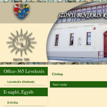
Office-365 Levelezés
Címlap
Jelenlegi hely
Levelezés (Outlook)
Tanév rendje
E-napló, Egyéb
E-Kréta