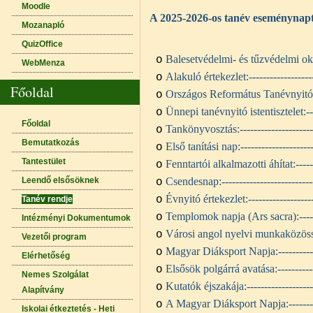
Moodle
A 2025-2026-os tanév eseménynap
Mozanapló
QuizOffice
Balesetvédelmi- és tűzvédelmi ok
o
WebMenza
Alakuló értekezlet:
-----------------
o
Főoldal
Országos Református Tanévnyit
o
Ünnepi tanévnyitó istentisztelet:
-
o
Főoldal
Tankönyvosztás:
--------------------
o
Bemutatkozás
Első tanítási nap:
--------------------
o
Tantestület
Fenntartói alkalmazotti áhítat:
----
o
Leendő elsősöknek
Csendesnap:
-------------------------
o
Évnyitó értekezlet:
------------------
o
Tanév rendje
Templomok napja (Ars sacra):
---
o
Intézményi Dokumentumok
Városi angol nyelvi munkaközöss
o
Vezetői program
Magyar Diáksport Napja:
---------
o
Elérhetőség
Elsősök polgárrá avatása:
---------
o
Nemes Szolgálat
Kutatók éjszakája:
------------------
o
Alapítvány
A Magyar Diáksport Napja:
------
o
Iskolai étkeztetés - Heti