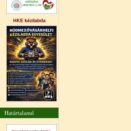
HKE kézilabda
Határtalanul