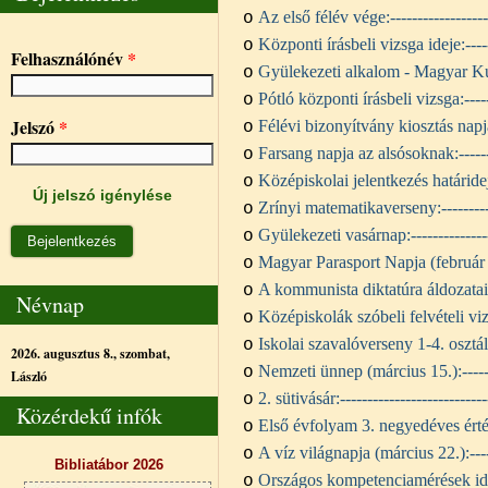
Az első félév vége:
-----------------
o
Központi írásbeli vizsga ideje:
----
o
Felhasználónév
*
Gyülekezeti alkalom - Magyar Ku
o
Pótló központi írásbeli vizsga:
----
o
Jelszó
*
Félévi bizonyítvány kiosztás napj
o
Farsang napja az alsósoknak:
-----
o
Középiskolai jelentkezés határide
o
Új jelszó igénylése
Zrínyi matematikaverseny:
--------
o
Gyülekezeti vasárnap:
-------------
o
Magyar Parasport Napja (február
o
A kommunista diktatúra áldozata
o
Névnap
Középiskolák szóbeli felvételi viz
o
Iskolai szavalóverseny 1-4. osztá
o
2026. augusztus 8., szombat,
Nemzeti ünnep (március 15.):
----
o
László
2. sütivásár:
--------------------------
o
Közérdekű infók
Első évfolyam 3. negyedéves érté
o
A víz világnapja (március 22.):
---
o
Bibliatábor 2026
Országos kompetenciamérések id
o