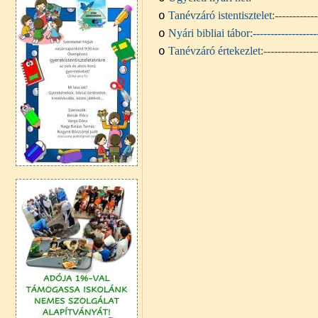
Tanévzáró istentisztelet:
-----------
o
Nyári bibliai tábor:
-----------------
o
Tanévzáró értekezlet:
--------------
o