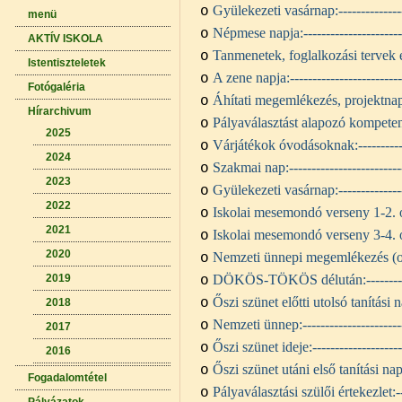
Gyülekezeti vasárnap:
-------------
o
menü
Népmese napja:
---------------------
o
AKTÍV ISKOLA
Tanmenetek, foglalkozási tervek e
o
Istentiszteletek
A zene napja:
------------------------
o
Fotógaléria
Áhítati megemlékezés, projektnap
o
Hírarchivum
Pályaválasztást alapozó kompete
o
2025
Várjátékok óvodásoknak:
---------
o
2024
Szakmai nap:
------------------------
o
2023
Gyülekezeti vasárnap:--------------
o
2022
Iskolai mesemondó verseny 1-2. o
o
2021
Iskolai mesemondó verseny 3-4. o
o
2020
Nemzeti ünnepi megemlékezés (o
o
2019
DÖKÖS-TÖKÖS délután:
-------
o
Őszi szünet előtti utolsó tanítási 
o
2018
Nemzeti ünnep:
---------------------
o
2017
Őszi szünet ideje:
-------------------
o
2016
Őszi szünet utáni első tanítási nap
o
Fogadalomtétel
Pályaválasztási szülői értekezlet:
-
o