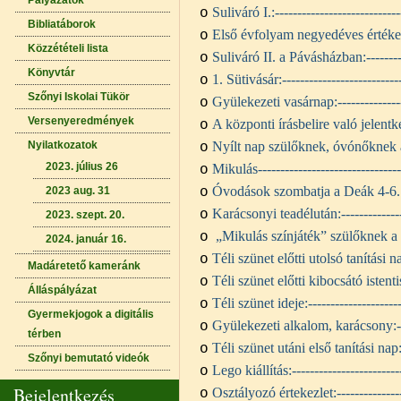
Pályázatok
Suliváró I.:
---------------------------
o
Bibliatáborok
Első évfolyam negyedéves értéke
o
Közzétételi lista
Suliváró II. a Pávásházban:
-------
o
Könyvtár
1. Sütivásár:
--------------------------
o
Szőnyi Iskolai Tükör
Gyülekezeti vasárnap:
-------------
o
Versenyeredmények
A központi írásbelire való jelent
o
Nyilatkozatok
Nyílt nap szülőknek, óvónőknek
o
2023. július 26
Mikulás
-------------------------------
o
Óvodások szombatja a Deák 4-6. 
2023 aug. 31
o
Karácsonyi teadélután:
------------
o
2023. szept. 20.
„Mikulás színjáték” szülőknek 
o
2024. január 16.
Téli szünet előtti utolsó tanítási n
o
Madáretető kameránk
Téli szünet előtti kibocsátó istenti
o
Álláspályázat
Téli szünet ideje:
--------------------
o
Gyermekjogok a digitális
Gyülekezeti alkalom, karácsony:
o
térben
Téli szünet utáni első tanítási nap
o
Szőnyi bemutató videók
Lego kiállítás:
-----------------------
o
Bejelentkezés
Osztályozó értekezlet:
-------------
o