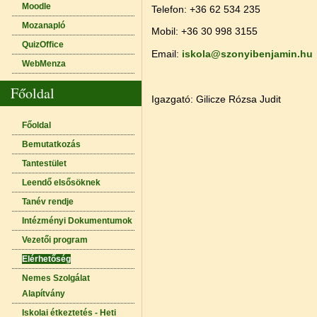
Moodle
Telefon: +36 62 534 235
Mozanapló
Mobil: +36 30 998 3155
QuizOffice
Email:
iskola@szonyibenjamin.hu
WebMenza
Főoldal
Igazgató: Gilicze Rózsa Judit
Főoldal
Bemutatkozás
Tantestület
Leendő elsősöknek
Tanév rendje
Intézményi Dokumentumok
Vezetői program
Elérhetőség
Nemes Szolgálat
Alapítvány
Iskolai étkeztetés - Heti