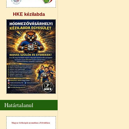
HKE kézilabda
Határtalanul