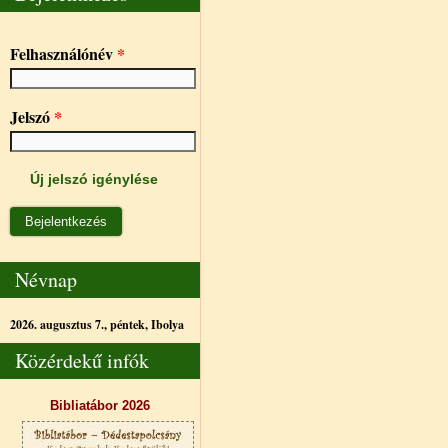
Felhasználónév
*
Jelszó
*
Új jelszó igénylése
Névnap
2026. augusztus 7., péntek,
Ibolya
Közérdekű infók
Bibliatábor 2026