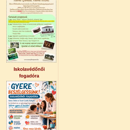
Iskolavédőnői
fogadóra