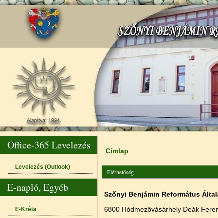
Office-365 Levelezés
Címlap
Jelenlegi hely
Levelezés (Outlook)
Elérhetőség
E-napló, Egyéb
Szőnyi Benjámin Református Által
6800 Hódmezővásárhely Deák Ferenc
E-Kréta