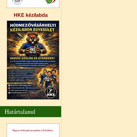
HKE kézilabda
Határtalanul