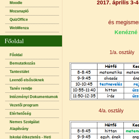
2017. április 3-4
Moodle
Mozanapló
QuizOffice
és megismerk
WebMenza
Kenézné 
Főoldal
1/a. osztály
Főoldal
Bemutatkozás
Tantestület
Leendő elsősöknek
Tanév rendje
Intézményi Dokumentumok
Vezetői program
4/a. osztál
Elérhetőség
Nemes Szolgálat
Alapítvány
Iskolai étkeztetés - Heti