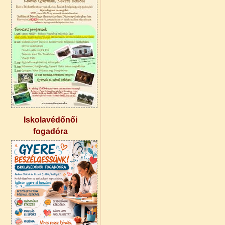
Iskolavédőnői
fogadóra