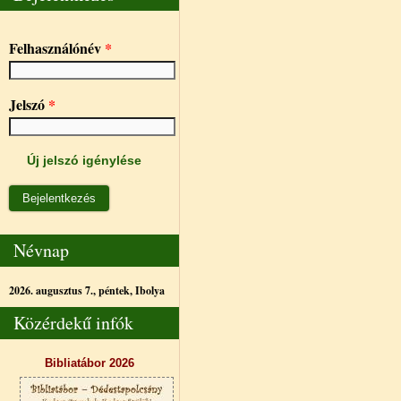
Felhasználónév
*
Jelszó
*
Új jelszó igénylése
Névnap
2026. augusztus 7., péntek,
Ibolya
Közérdekű infók
Bibliatábor 2026