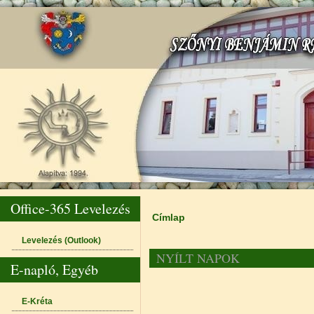
Office-365 Levelezés
Címlap
Jelenlegi hely
Levelezés (Outlook)
NYÍLT NAPOK
E-napló, Egyéb
E-Kréta