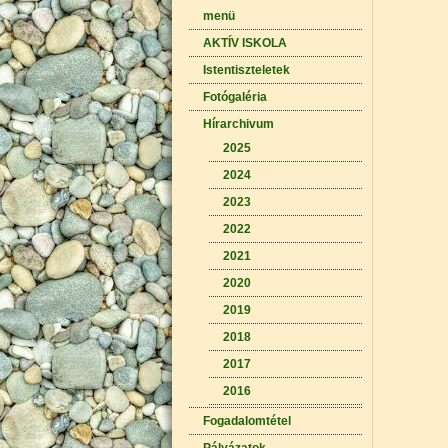
menü
AKTÍV ISKOLA
Istentiszteletek
Fotógaléria
Hírarchivum
2025
2024
2023
2022
2021
2020
2019
2018
2017
2016
Fogadalomtétel