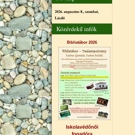
2026. augusztus 8., szombat,
László
Közérdekű infók
Bibliatábor 2026
Iskolavédőnői
fogadóra