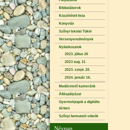
Pályázatok
Bibliatáborok
Közzétételi lista
Könyvtár
Szőnyi Iskolai Tükör
Versenyeredmények
Nyilatkozatok
2023. július 26
2023 aug. 31
2023. szept. 20.
2024. január 16.
Madáretető kameránk
Álláspályázat
Gyermekjogok a digitális
térben
Szőnyi bemutató videók
Névnap