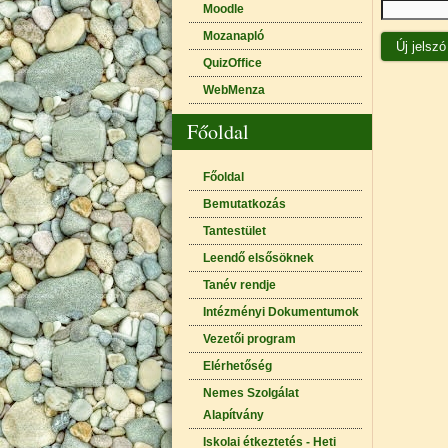
Moodle
Mozanapló
QuizOffice
WebMenza
Főoldal
Főoldal
Bemutatkozás
Tantestület
Leendő elsősöknek
Tanév rendje
Intézményi Dokumentumok
Vezetői program
Elérhetőség
Nemes Szolgálat
Alapítvány
Iskolai étkeztetés - Heti