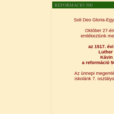
REFORMÁCIÓ 500
Soli Deo Gloria-Egy
Október 27-én,
emlékeztünk m
az 1517. év
Luther
Kávin
a reformáció 5
Az ünnepi megemlé
iskolánk 7. osztály