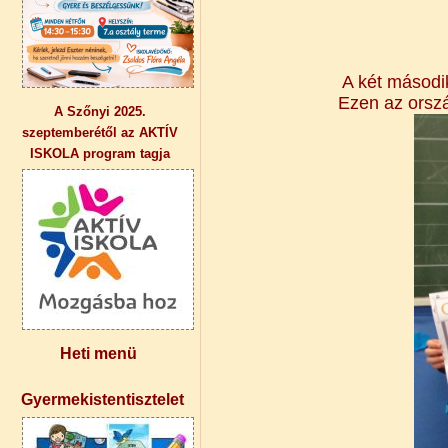
A két második
Ezen az orszá
A Szőnyi 2025.
szeptemberétől az AKTÍV
ISKOLA program tagja
Heti menü
Gyermekistentisztelet