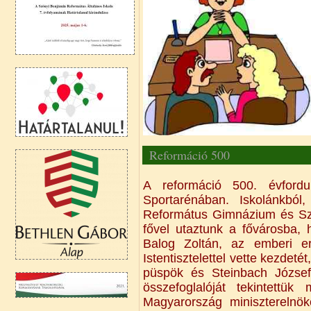
Reformáció 500
A reformáció 500. évford
Sportarénában. Iskolánkból
Református Gimnázium és Sza
fővel utaztunk a fővárosba
Balog Zoltán, az emberi er
Istentisztelettel vette kezde
püspök és Steinbach Józse
összefoglalóját tekintettü
Magyarország miniszterelnö