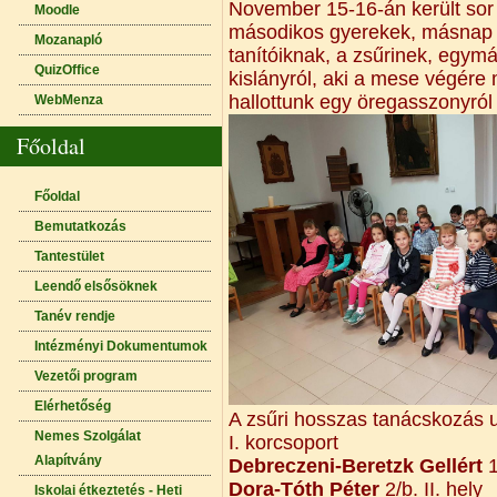
November 15-16-án került so
Moodle
másodikos gyerekek, másnap a
Mozanapló
tanítóiknak, a zsűrinek, egym
QuizOffice
kislányról, aki a mese végére
hallottunk egy öregasszonyról i
WebMenza
Főoldal
Főoldal
Bemutatkozás
Tantestület
Leendő elsősöknek
Tanév rendje
Intézményi Dokumentumok
Vezetői program
Elérhetőség
A zsűri hosszas tanácskozás ut
Nemes Szolgálat
I. korcsoport
Alapítvány
Debreczeni-Beretzk Gellért
1
Dora-Tóth Péter
2/b. II. hely
Iskolai étkeztetés - Heti