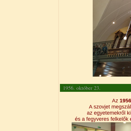
1956. október 23.
Az
1956
A szovjet megszál
az egyetemekről ki
és a fegyveres felkelők