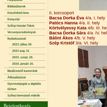
Pályázatok
Bibliatáborok
II. korcsoport
Közzétételi lista
Bacsa Dorka Éva
4/a. I. hely
Könyvtár
Patócs Hanna
4/a. II. hely
Szőnyi Iskolai Tükör
Körtvélyessy Kata
4/b. III. he
Versenyeredmények
Bacsa Dorka Sára
4/a. IV. he
Bálint Ákos
4/b. V. hely
Nyilatkozatok
Szép Kristóf
3/a. VI. hely
2023. július 26
2023 aug. 31
2023. szept. 20.
2024. január 16.
Madáretető kameránk
Álláspályázat
Gyermekjogok a digitális
térben
Szőnyi bemutató videók
Bejelentkezés