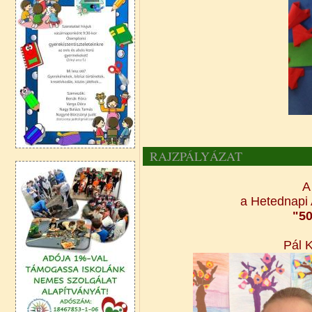
RAJZPÁLYÁZAT
a Hetednapi
"50
Pál K