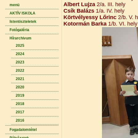
Albert Lujza
2/a. III. hely
menü
Csík Balázs
1/a. IV. hely
AKTÍV ISKOLA
Körtvélyessy Lőrinc
2/b. V. h
Istentiszteletek
Kotormán Barka
1/b. VI. hely
Fotógaléria
Hírarchivum
2025
2024
2023
2022
2021
2020
2019
2018
2017
2016
Fogadalomtétel