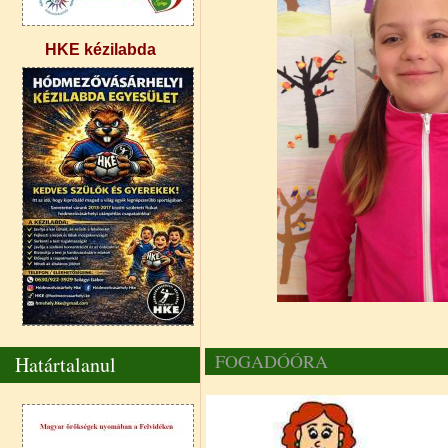
HKE kézilabda
FOGADÓÓRA
Határtalanul