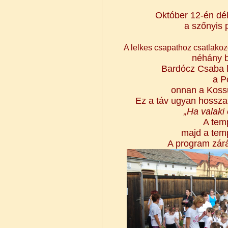
Október 12-én dél
a szőnyis p
A lelkes csapathoz csatlakoz
néhány b
Bardócz Csaba l
a P
onnan a Kossu
Ez a táv ugyan hosszab
„Ha valaki 
A tem
majd a temp
A program zárá