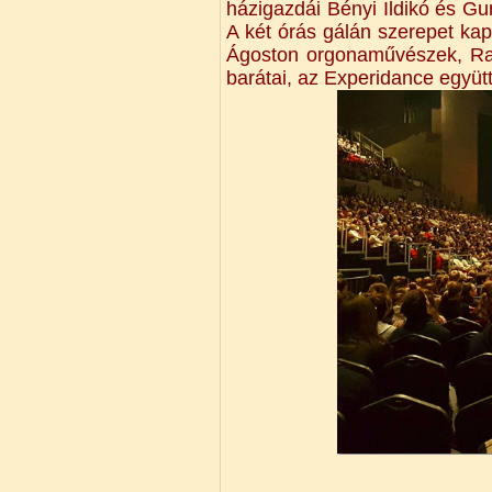
házigazdái Bényi Ildikó és G
A két órás gálán szerepet ka
Ágoston orgonaművészek, Raj
barátai, az Experidance együt