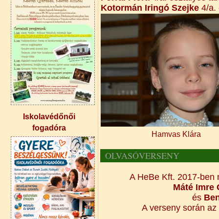
Kotormán Iringó Szejke
4/a.
Iskolavédőnői
fogadóra
Hamvas Klára Forrai 
OLVASÓVERSENY
A HeBe Kft. 2017-ben
Máté Imre
és
Ben
A verseny során az 