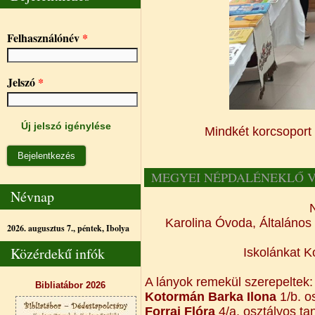
Felhasználónév
*
Jelszó
*
Új jelszó igénylése
Mindkét korcsoport 
MEGYEI NÉPDALÉNEKLŐ 
Névnap
Karolina Óvoda, Általános
2026. augusztus 7., péntek,
Ibolya
Közérdekű infók
Iskolánkat K
A lányok remekül szerepeltek:
Bibliatábor 2026
Kotormán Barka Ilona
1/b. o
Forrai Flóra
4/a. osztályos ta