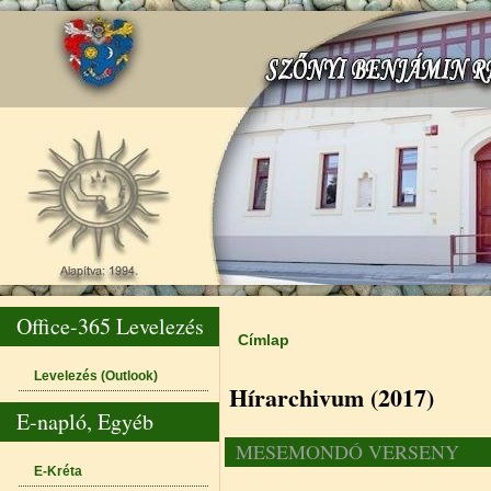
Office-365 Levelezés
Címlap
Jelenlegi hely
Levelezés (Outlook)
Hírarchivum (2017)
E-napló, Egyéb
MESEMONDÓ VERSENY
E-Kréta