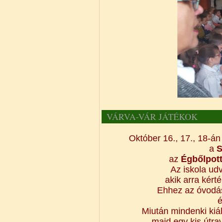
VÁRVA-VÁR JÁTÉKOK
Október 16., 17., 18-á
a
S
az
Égbőlpott
Az iskola udv
akik arra kért
Ehhez az óvodás
é
Miután mindenki kiáll
majd egy kis útra