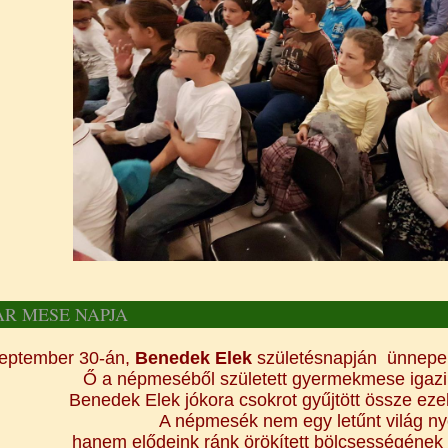
R MESE NAPJA
eptember 30-án,
Benedek Elek
szüle
tésnapján ünnepe
Ő a népmeséből született gyermekmese igazi
Benedek Elek jókora csokrot gyűjtött össze ez
A népmesék nem egy letűnt világ ny
hanem elődeink ránk örökített bölcsességéne