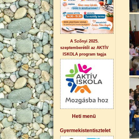
A Szőnyi 2025.
szeptemberétől az AKTÍV
ISKOLA program tagja
Heti menü
Gyermekistentisztelet