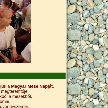
ljük a
Magyar Mese Napját
.
 megteremtője.
ekből a mesékből.
omai,
k gyöngyszemei.