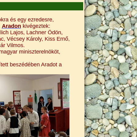
kra és egy ezredesre,
n
Aradon
kivégeztek:
lich Lajos, Lachner Ödön,
c, Vécsey Károly, Kiss Ernő,
ár Vilmos.
 magyar miniszterelnököt,
ített beszédében Aradot a