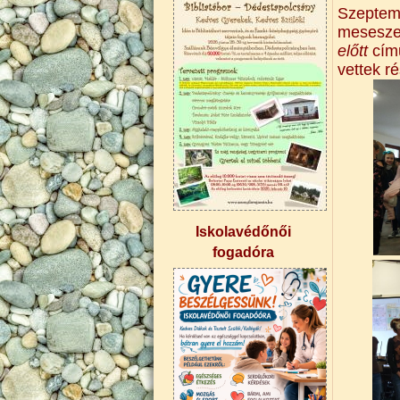
Szeptem
meseszer
előtt
című
vettek r
Iskolavédőnői
fogadóra