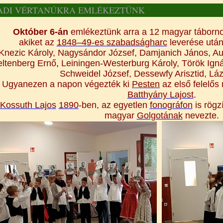
ADI VÉRTANÚKRA EMLÉKEZTÜNK
Október 6-án
emlékeztünk arra a 12 magyar táborno
akiket az
1848–49-es szabadságharc
leverése utá
Knezic Károly, Nagysándor József, Damjanich János, Au
ltenberg Ernő
,
Leiningen-Westerburg Károly, Török Igná
Schweidel József, Dessewfy Arisztid, Láz
Ugyanezen a napon végezték ki
Pesten
az első felelős
Batthyány Lajost
.
Kossuth Lajos
1890
-ben, az egyetlen
fonográfon
is rögz
magyar
Golgotának
nevezte.