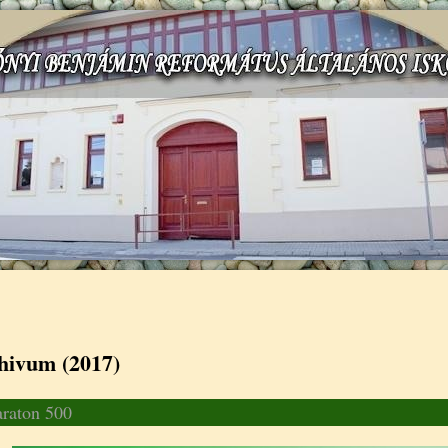
gi hely
hivum (2017)
raton 500