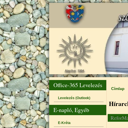
Office-365 Levelezés
Címlap
Jelenle
Levelezés (Outlook)
Hírarc
E-napló, Egyéb
ReforMa
E-Kréta