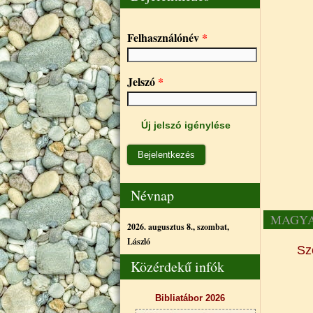
Felhasználónév
*
Jelszó
*
Új jelszó igénylése
Névnap
MAGYA
2026. augusztus 8., szombat,
László
Sz
Közérdekű infók
Bibliatábor 2026