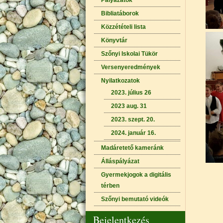
Pályázatok
Bibliatáborok
Közzétételi lista
Könyvtár
Szőnyi Iskolai Tükör
Versenyeredmények
Nyilatkozatok
2023. július 26
2023 aug. 31
2023. szept. 20.
2024. január 16.
Madáretető kameránk
Álláspályázat
Gyermekjogok a digitális
térben
Szőnyi bemutató videók
Bejelentkezés