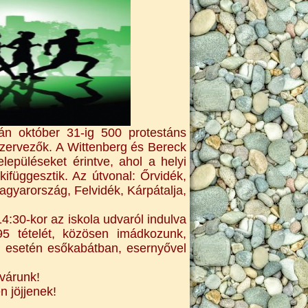
án október 31-ig 500 protestáns
 szervezők. A Wittenberg és Bereck
lepüléseket érintve, ahol a helyi
kifüggesztik. Az útvonal: Őrvidék,
yarország, Felvidék, Kárpátalja,
4:30-kor az iskola udvaról indulva
5 tételét, közösen imádkozunk,
 esetén esőkabátban, esernyővel
 várunk!
n jöjjenek!