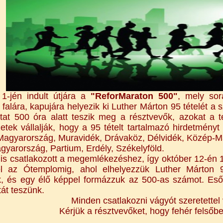
1-jén indult útjára a
"ReforMaraton 500"
, mely sor
falára, kapujára helyezik ki Luther Márton 95 tételét a
utat 500 óra alatt teszik meg a résztvevők, azokat a te
etek vállalják, hogy a 95 tételt tartalmazó hirdetményt 
agyarország, Muravidék, Drávaköz, Délvidék, Közép-Mag
gyarország, Partium, Erdély, Székelyföld.
 is csatlakozott a megemlékezéshez, így október 12-én 1
el az Ótemplomig, ahol elhelyezzük Luther Márton 9
k, és egy élő képpel formázzuk az 500-as számot. Eső
át teszünk.
Minden csatlakozni vágyót szeretettel
Kérjük a résztvevőket, hogy fehér felsőbe