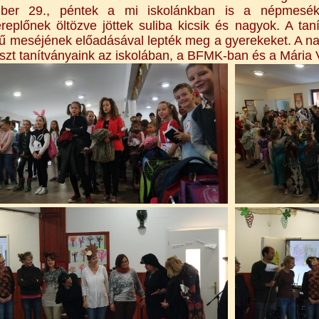
ber 29., péntek a mi iskolánkban is a népmesék
eplőnek öltözve jöttek suliba kicsik és nagyok. A tan
 meséjének előadásával lepték meg a gyerekeket. A n
észt tanítványaink az iskolában, a BFMK-ban és a Mária