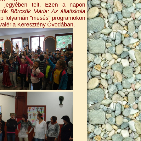
 jegyében telt. Ezen a napon
ítók
Börcsök Mária: Az állatiskola
ap folyamán "mesés" programokon
 Valéria Keresztény Óvodában.