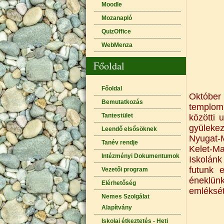
Moodle
Mozanapló
QuizOffice
WebMenza
Főoldal
Főoldal
Október 
Bemutatkozás
templom 
Tantestület
közötti 
gyülekez
Leendő elsősöknek
Nyugat-M
Tanév rendje
Kelet-Ma
Intézményi Dokumentumok
Iskolánk
futunk 
Vezetői program
éneklün
Elérhetőség
emléksét
Nemes Szolgálat
Alapítvány
Iskolai étkeztetés - Heti