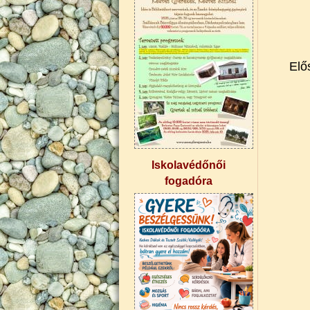
Elő
Iskolavédőnői
fogadóra