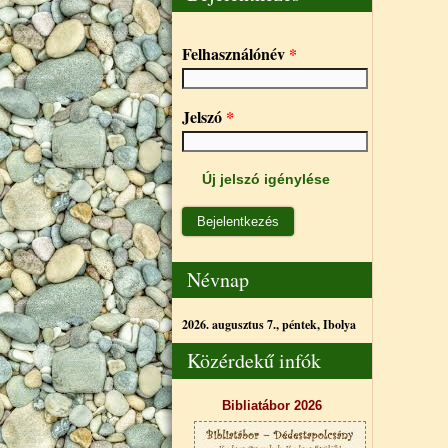
Felhasználónév
*
Jelszó
*
Új jelszó igénylése
Névnap
2026. augusztus 7., péntek,
Ibolya
Közérdekű infók
Bibliatábor 2026