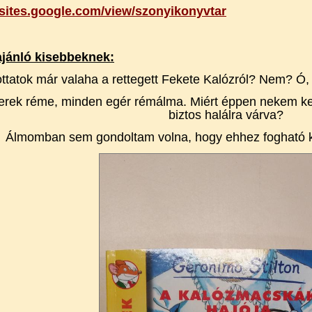
/sites.google.com/view/szonyikonyvtar
jánló kisebbeknek:
ottatok már valaha a rettegett Fekete Kalózról? Nem? Ó
erek réme, minden egér rémálma. Miért éppen nekem kel
biztos halálra várva?
Álmomban sem gondoltam volna, hogy ehhez fogható k