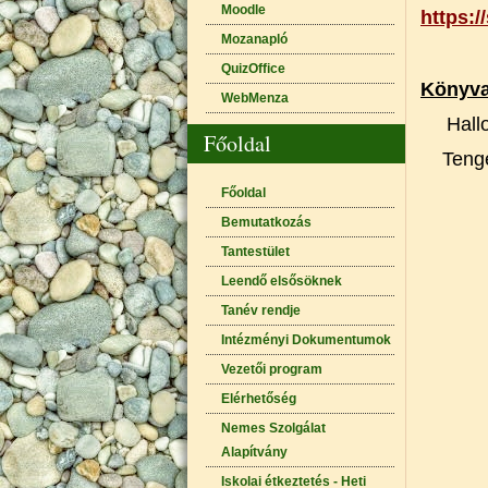
Moodle
https:/
Mozanapló
QuizOffice
Könyva
WebMenza
Hall
Főoldal
Teng
Főoldal
Bemutatkozás
Tantestület
Leendő elsősöknek
Tanév rendje
Intézményi Dokumentumok
Vezetői program
Elérhetőség
Nemes Szolgálat
Alapítvány
Iskolai étkeztetés - Heti