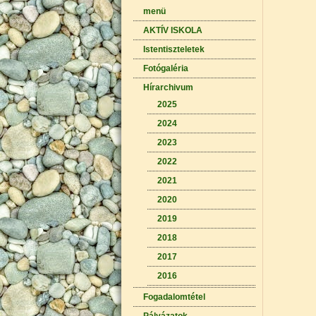
menü
AKTÍV ISKOLA
Istentiszteletek
Fotógaléria
Hírarchivum
2025
2024
2023
2022
2021
2020
2019
2018
2017
2016
Fogadalomtétel