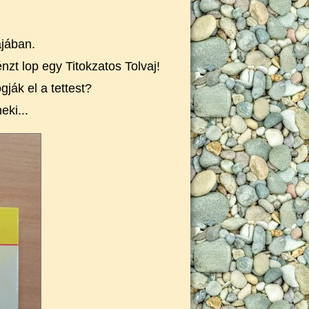
ájában.
nzt lop egy Titokzatos Tolvaj!
ják el a tettest?
eki...