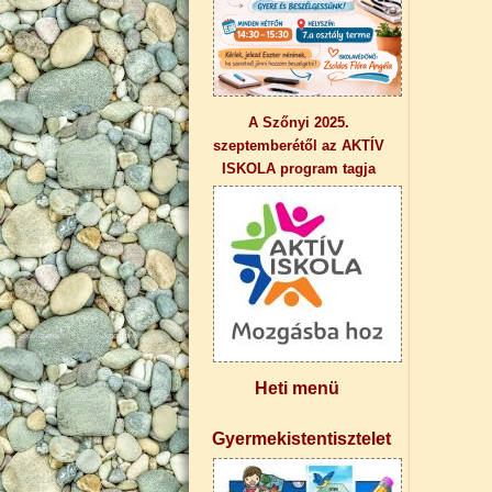
A Szőnyi 2025.
szeptemberétől az AKTÍV
ISKOLA program tagja
Heti menü
Gyermekistentisztelet