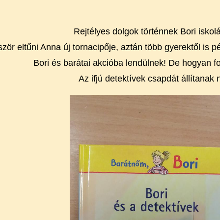
Rejtélyes dolgok történnek Bori iskol
ször eltűni Anna új tornacipője, aztán több gyerektől is pé
Bori és barátai akcióba lendülnek! De hogyan fog
Az ifjú detektívek csapdát állítanak n