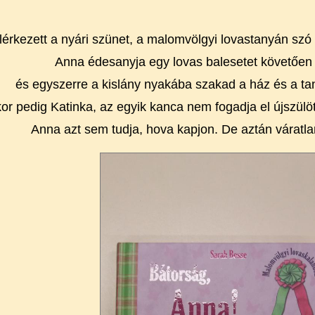
érkezett a nyári szünet, a malomvölgyi lovastanyán szó 
Anna édesanyja egy lovas balesetet követően 
és egyszerre a kislány nyakába szakad a ház és a t
or pedig Katinka, az egyik kanca nem fogadja el újszülött
Anna azt sem tudja, hova kapjon. De aztán váratlan