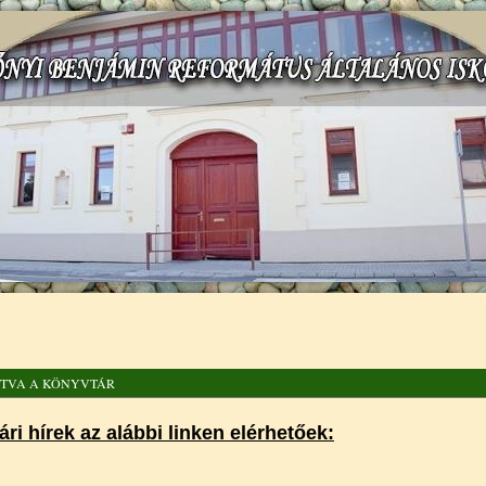
gi hely
ITVA A KÖNYVTÁR
ri hírek az alábbi linken elérhetőek: