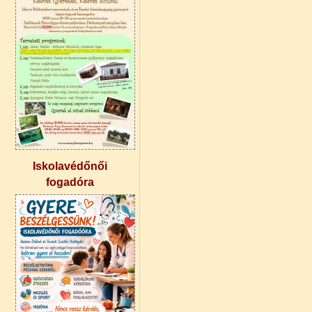
Iskolavédőnői
fogadóra