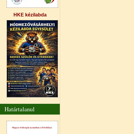
HKE kézilabda
Határtalanul