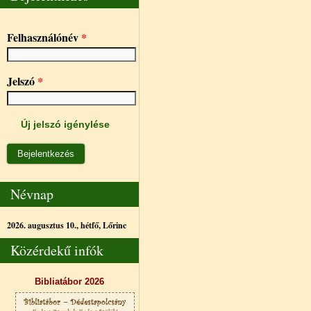
Felhasználónév
*
Jelszó
*
Új jelszó igénylése
Névnap
2026. augusztus 10., hétfő,
Lőrinc
Közérdekű infók
Bibliatábor 2026