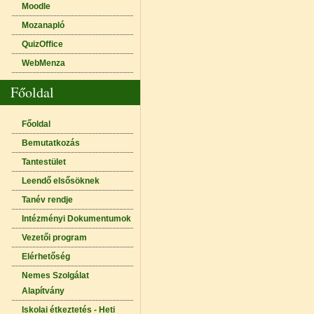
Moodle
Mozanapló
QuizOffice
WebMenza
Főoldal
Főoldal
Bemutatkozás
Tantestület
Leendő elsősöknek
Tanév rendje
Intézményi Dokumentumok
Vezetői program
Elérhetőség
Nemes Szolgálat
Alapítvány
Iskolai étkeztetés - Heti