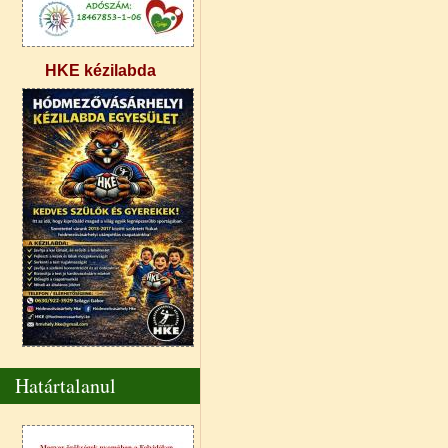
HKE kézilabda
Határtalanul