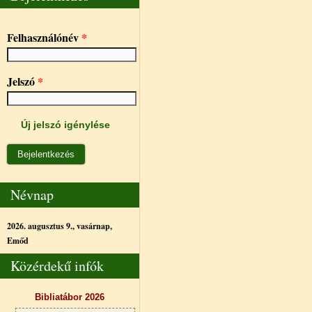
Felhasználónév
*
Jelszó
*
Új jelszó igénylése
Névnap
2026. augusztus 9., vasárnap,
Emőd
Közérdekű infók
Bibliatábor 2026