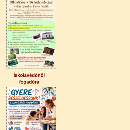
Iskolavédőnői
fogadóra