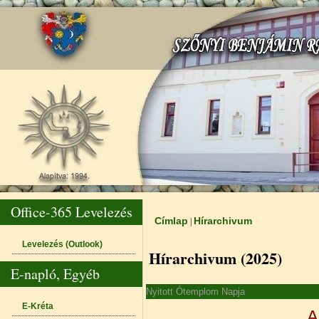
Office-365 Levelezés
Címlap
Hírarchivum
|
Jelenlegi hely
Levelezés (Outlook)
Hírarchivum (2025)
E-napló, Egyéb
Nyitott Ótemplom Napja
E-Kréta
A