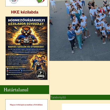
HKE kézilabda
Határtalanul
Tanévnyitó