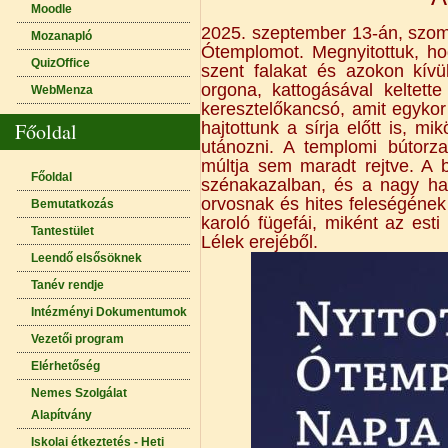
Moodle
2025. szeptember 13-án, szomba
Mozanapló
Ótemplomot. Megnyitottuk, hogy
QuizOffice
szent falakat és azokon kívü
orgona, kattogásával keltett
WebMenza
keresztelőkancsó, amit egykor
Főoldal
hajtottunk a sírja előtt is, m
utánozni. A templomi bútorza
múltja sem maradt rejtve. A 
Főoldal
szénakazalban, és a nagy hara
orvosnak és hites feleségéne
Bemutatkozás
karoló fügefái, miként az est
Tantestület
Lélek erejéből.
Leendő elsősöknek
Tanév rendje
Intézményi Dokumentumok
Vezetői program
Elérhetőség
Nemes Szolgálat
Alapítvány
Iskolai étkeztetés - Heti