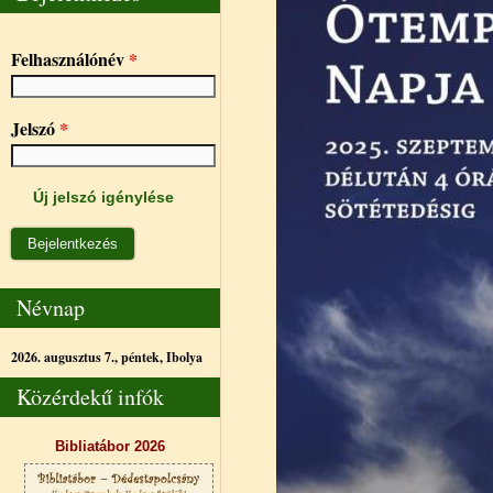
Felhasználónév
*
Jelszó
*
Új jelszó igénylése
Névnap
2026. augusztus 7., péntek,
Ibolya
Közérdekű infók
Bibliatábor 2026