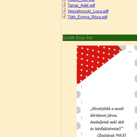
Tarnai_Adél.pdf
Veszelovszki_Luca.pdf
Tóth_Emma_Róza.pdf
Szülők Estje Bál