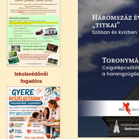
Iskolavédőnői
fogadóra