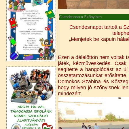
Csendesnap a Szőnyiben
Csendesnapot tartott a S
telephe
„Menjetek be kapuin hálaén
Ezen a délelőttön nem voltak ta
játék, kézműveskedés. Csak I
segítette a hangolódást az ú
összetartozásunkat erősítette
Domokos Szabina és Kőszegi 
hogy milyen jó szőnyisnek len
mindezért.