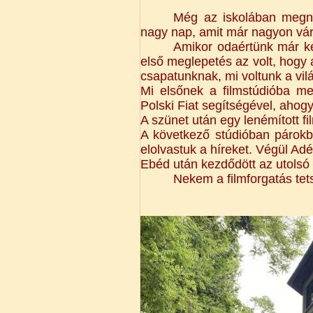
Még az iskolában megné
nagy nap, amit már nagyon várt
Amikor odaértünk már ke
első meglepetés az volt, hogy a
csapatunknak, mi voltunk a vil
Mi elsőnek a filmstúdióba me
Polski Fiat segítségével, ahogy
A szünet után egy lenémított f
A következő stúdióban párokb
elolvastuk a híreket. Végül Adé
Ebéd után kezdődött az utolsó 
Nekem a filmforgatás tet