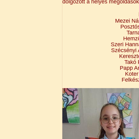
dolgozott a helyes megoldások
Mezei Nán
Posztós
Tarna
Hemző 
Szeri Hanna
Szécsényi A
Kereszt
Takó P
Papp An
Koter
Felkés