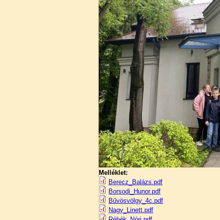
Melléklet:
Berecz_Balázs.pdf
Borsodi_Hunor.pdf
Bűvösvölgy_4c.pdf
Nagy_Linett.pdf
Rébék_Nóri.pdf