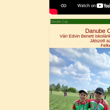
Danube Cup
Danube C
Vári Edvin Benett iskolán
Játszott a
Felk