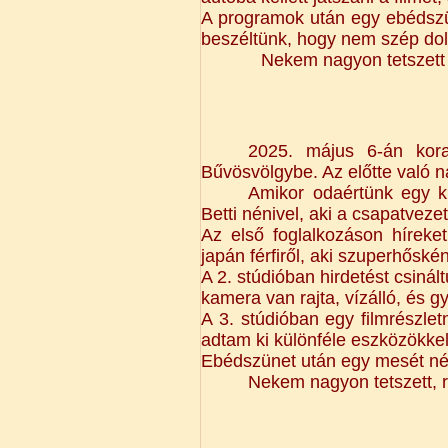
A programok után egy ebédszü
beszéltünk, hogy nem szép dol
Nekem nagyon tetszett 
2025. május 6-án kora
Bűvösvölgybe. Az előtte való 
Amikor odaértünk egy k
Betti nénivel, aki a csapatvezet
Az első foglalkozáson híreket 
japán férfiről, aki szuperhősk
A 2. stúdióban hirdetést csinál
kamera van rajta, vízálló, és gy
A 3. stúdióban egy filmrészlet
adtam ki különféle eszközökkel
Ebédszünet után egy mesét né
Nekem nagyon tetszett,