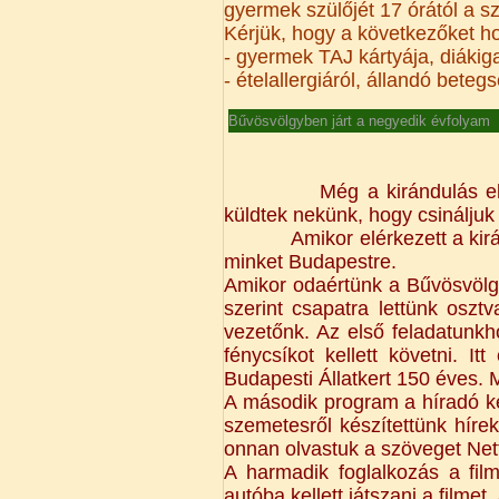
gyermek szülőjét 17 órától a sz
Kérjük, hogy a következőket h
- gyermek TAJ kártyája, diáki
- ételallergiáról, állandó beteg
Bűvösvölgyben járt a negyedik évfolyam
Még a kirándulás el
küldtek nekünk, hogy csináljuk
Amikor elérkezett a kir
minket Budapestre.
Amikor odaértünk a Bűvösvölg
szerint csapatra lettünk osz
vezetőnk. Az első feladatunkh
fénycsíkot kellett követni. I
Budapesti Állatkert 150 éves. M
A második program a híradó kés
szemetesről készítettünk hírek
onnan olvastuk a szöveget Nett
A harmadik foglalkozás a film
autóba kellett játszani a filmet,