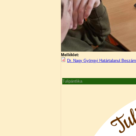
Melléklet:
Dr. Nagy Gyöngyi Határtalanul Beszá
Tulipántlika