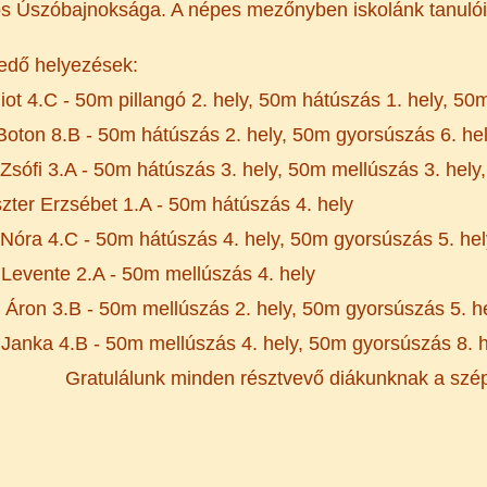
s Úszóbajnoksága. A népes mezőnyben iskolánk tanuló
edő helyezések:
liot 4.C - 50m pillangó 2. hely, 50m hátúszás 1. hely, 5
Boton 8.B - 50m hátúszás 2. hely, 50m gyorsúszás 6. he
Zsófi 3.A - 50m hátúszás 3. hely, 50m mellúszás 3. hely
zter Erzsébet 1.A - 50m hátúszás 4. hely
Nóra 4.C - 50m hátúszás 4. hely, 50m gyorsúszás 5. hel
Levente 2.A - 50m mellúszás 4. hely
 Áron 3.B - 50m mellúszás 2. hely, 50m gyorsúszás 5. h
Janka 4.B - 50m mellúszás 4. hely, 50m gyorsúszás 8. 
Gratulálunk minden résztvevő diákunknak a sz