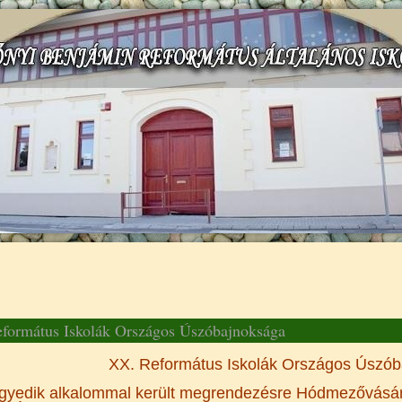
gi hely
formátus Iskolák Országos Úszóbajnoksága
XX. Református Iskolák Országos Úszó
gyedik alkalommal került megrendezésre Hódmezővásár