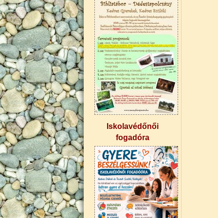
Iskolavédőnői
fogadóra