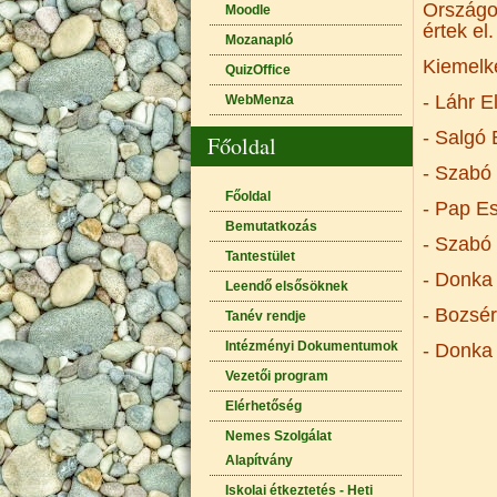
Országo
Moodle
értek el.
Mozanapló
Kiemelk
QuizOffice
- Láhr E
WebMenza
- Salgó 
Főoldal
- Szabó 
Főoldal
- Pap Es
Bemutatkozás
- Szabó 
Tantestület
- Donka 
Leendő elsősöknek
- Bozsér
Tanév rendje
Intézményi Dokumentumok
- Donka 
Vezetői program
Elérhetőség
Nemes Szolgálat
Alapítvány
Iskolai étkeztetés - Heti