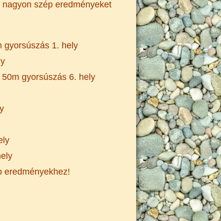
i nagyon szép eredményeket
0m gyorsúszás 1. hely
ly
, 50m gyorsúszás 6. hely
y
ely
hely
ép eredményekhez!