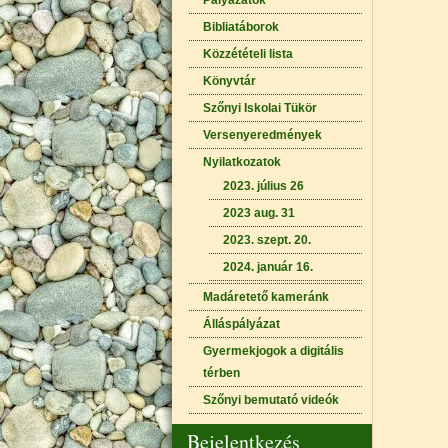
Pályázatok
Bibliatáborok
Közzétételi lista
Könyvtár
Szőnyi Iskolai Tükör
Versenyeredmények
Nyilatkozatok
2023. július 26
2023 aug. 31
2023. szept. 20.
2024. január 16.
Madáretető kameránk
Álláspályázat
Gyermekjogok a digitális
térben
Szőnyi bemutató videók
Bejelentkezés