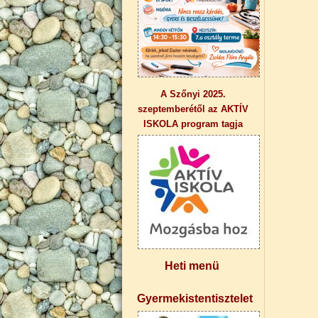
A Szőnyi 2025.
szeptemberétől az AKTÍV
ISKOLA program tagja
Heti menü
Gyermekistentisztelet