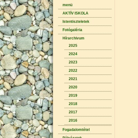
menü
AKTÍV ISKOLA
Istentiszteletek
Fotógaléria
Hírarchivum
2025
2024
2023
2022
2021
2020
2019
2018
2017
2016
Fogadalomtétel