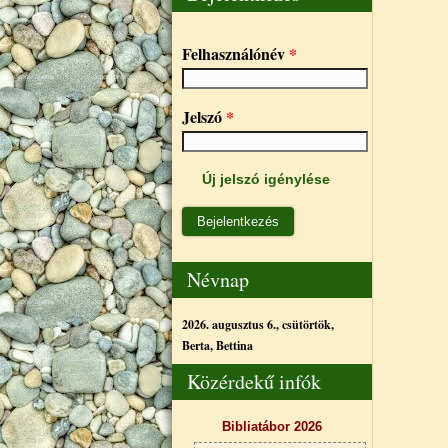
Felhasználónév
*
Jelszó
*
Új jelszó igénylése
Névnap
2026. augusztus 6., csütörtök,
Berta, Bettina
Közérdekű infók
Bibliatábor 2026