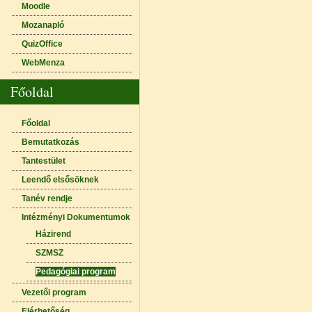
Moodle
Mozanapló
QuizOffice
WebMenza
Főoldal
Főoldal
Bemutatkozás
Tantestület
Leendő elsősöknek
Tanév rendje
Intézményi Dokumentumok
Házirend
SZMSZ
Pedagógiai program
Vezetői program
Elérhetőség