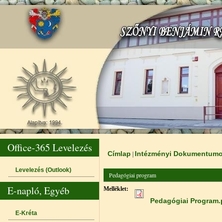
Office-365 Levelezés
Címlap
Intézményi Dokumentum
|
Jelenlegi hely
Levelezés (Outlook)
Pedagógiai program
E-napló, Egyéb
Melléklet:
Pedagógiai Program.
E-Kréta