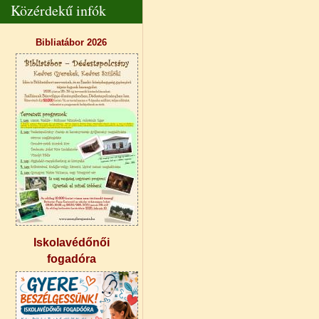
Közérdekű infók
Bibliatábor 2026
Iskolavédőnői
fogadóra