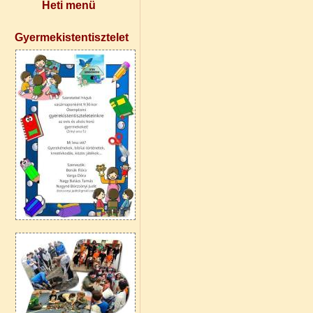
Heti menü
Gyermekistentisztelet