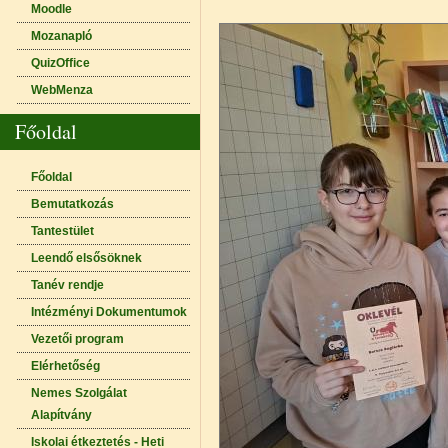
Moodle
Mozanapló
QuizOffice
WebMenza
Főoldal
Főoldal
Bemutatkozás
Tantestület
Leendő elsősöknek
Tanév rendje
Intézményi Dokumentumok
Vezetői program
Elérhetőség
Nemes Szolgálat
Alapítvány
Iskolai étkeztetés - Heti