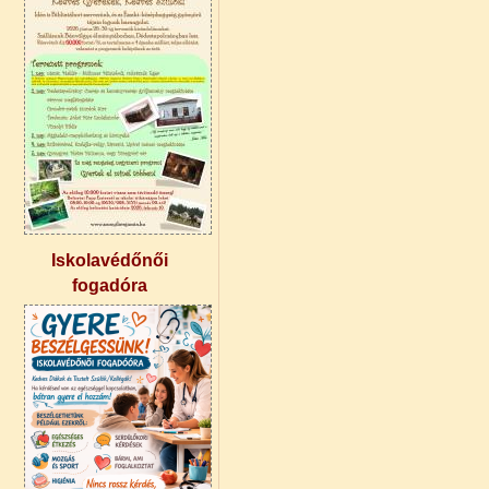
Iskolavédőnői
fogadóra