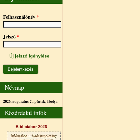
Felhasználónév
*
Jelszó
*
Új jelszó igénylése
Névnap
2026. augusztus 7., péntek,
Ibolya
Közérdekű infók
Bibliatábor 2026