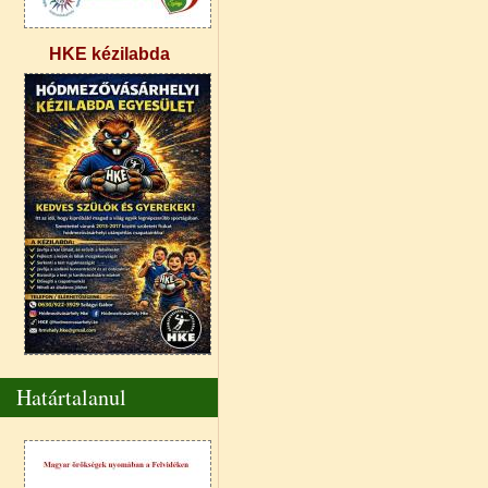
HKE kézilabda
Határtalanul