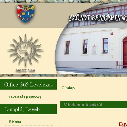
Office-365 Levelezés
Címlap
Jelenlegi hely
Levelezés (Outlook)
Mindent a lovakról
E-napló, Egyéb
E-Kréta
Egy