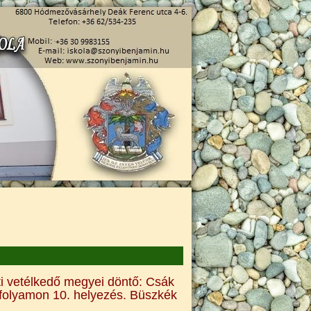
i vetélkedő megyei döntő: Csák
vfolyamon 10. helyezés. Büszkék