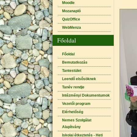
Moodle
Mozanapló
QuizOffice
WebMenza
Főoldal
Főoldal
Bemutatkozás
Tantestület
Leendő elsősöknek
Tanév rendje
Intézményi Dokumentumok
Vezetői program
Elérhetőség
Nemes Szolgálat
Alapítvány
Iskolai étkeztetés - Heti