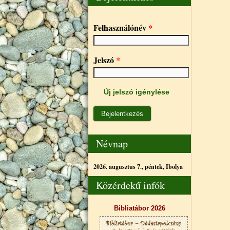
Felhasználónév
*
Jelszó
*
Új jelszó igénylése
Névnap
2026. augusztus 7., péntek,
Ibolya
Közérdekű infók
Bibliatábor 2026