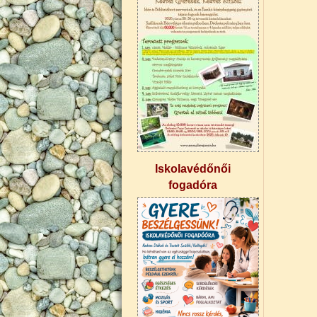
Iskolavédőnői
fogadóra