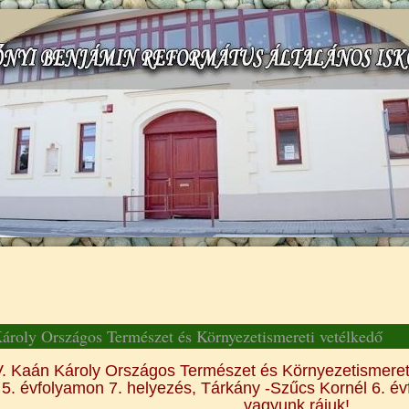
gi hely
ároly Országos Természet és Környezetismereti vetélkedő
. Kaán Károly Országos Természet és Környezetismeret
5. évfolyamon 7. helyezés, Tárkány -Szűcs Kornél 6. é
vagyunk rájuk!