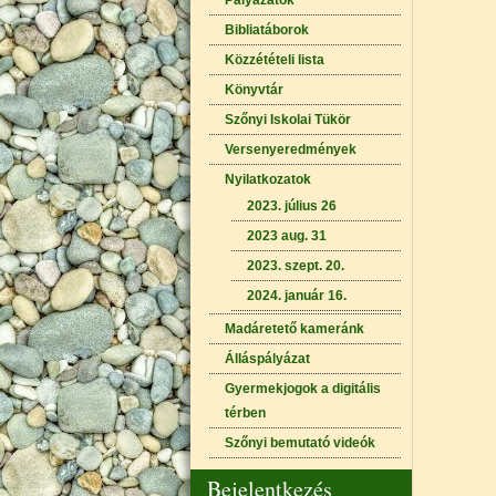
Pályázatok
Bibliatáborok
Közzétételi lista
Könyvtár
Szőnyi Iskolai Tükör
Versenyeredmények
Nyilatkozatok
2023. július 26
2023 aug. 31
2023. szept. 20.
2024. január 16.
Madáretető kameránk
Álláspályázat
Gyermekjogok a digitális
térben
Szőnyi bemutató videók
Bejelentkezés