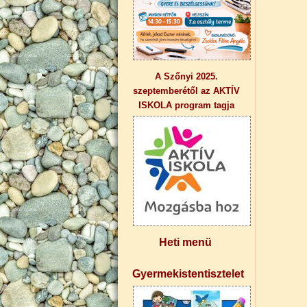
A Szőnyi 2025.
szeptemberétől az AKTÍV
ISKOLA program tagja
Heti menü
Gyermekistentisztelet