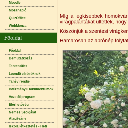
Moodle
Mozanapló
Míg a legkisebbek homokvára
QuizOffice
virágpalántákat ültettek, hog
WebMenza
Köszönjük a szentesi virágker
Főoldal
Hamarosan az aprónép folytatj
Főoldal
Bemutatkozás
Tantestület
Leendő elsősöknek
Tanév rendje
Intézményi Dokumentumok
Vezetői program
Elérhetőség
Nemes Szolgálat
Alapítvány
Iskolai étkeztetés - Heti