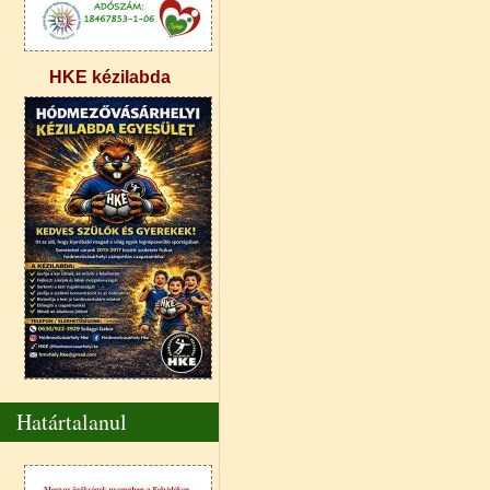
HKE kézilabda
Határtalanul