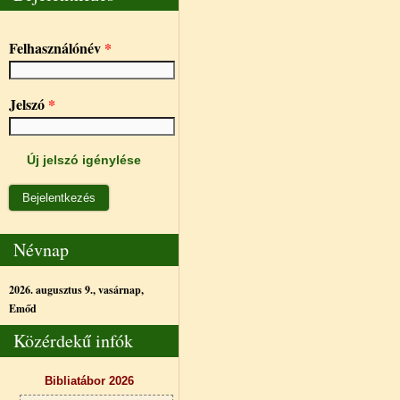
Felhasználónév
*
Jelszó
*
Új jelszó igénylése
Névnap
2026. augusztus 9., vasárnap,
Emőd
Közérdekű infók
Bibliatábor 2026