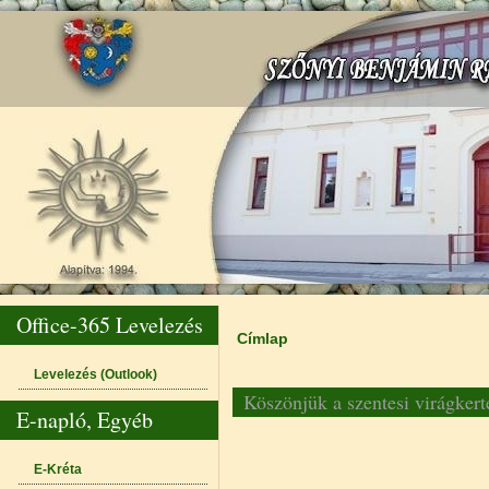
Office-365 Levelezés
Címlap
Jelenlegi hely
Levelezés (Outlook)
Köszönjük a szentesi virágkert
E-napló, Egyéb
E-Kréta