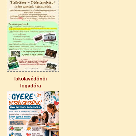
Iskolavédőnői
fogadóra