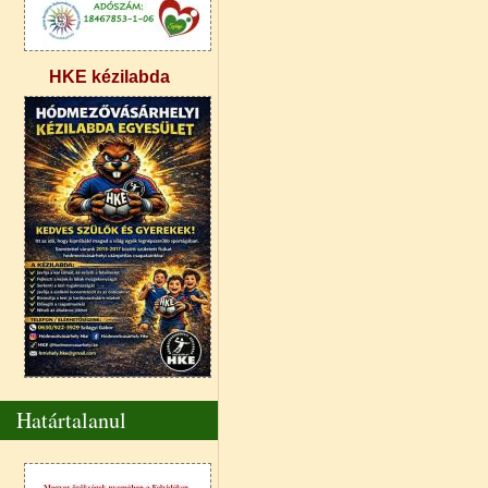
HKE kézilabda
Határtalanul