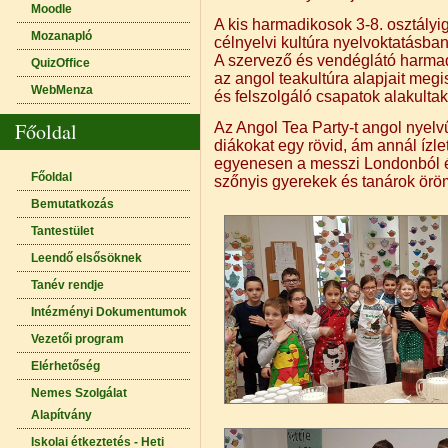
Moodle
A kis harmadikosok 3-8. osztályi
Mozanapló
célnyelvi kultúra nyelvoktatásba
A szervező és vendéglátó harmad
QuizOffice
az angol teakultúra alapjait meg
WebMenza
és felszolgáló csapatok alakultak
Főoldal
Az Angol Tea Party-t angol nyelv
diákokat egy rövid, ám annál ízl
egyenesen a messzi Londonból ér
Főoldal
szőnyis gyerekek és tanárok örö
Bemutatkozás
Tantestület
Leendő elsősöknek
Tanév rendje
Intézményi Dokumentumok
Vezetői program
Elérhetőség
Nemes Szolgálat
Alapítvány
Iskolai étkeztetés - Heti