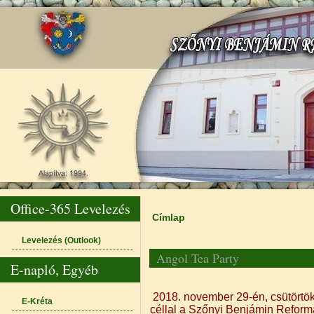
Office-365 Levelezés
Címlap
Jelenlegi hely
Levelezés (Outlook)
Angol Tea Party
E-napló, Egyéb
2018. november 29-én, csütörtö
E-Kréta
céllal a Szőnyi Benjámin Reform