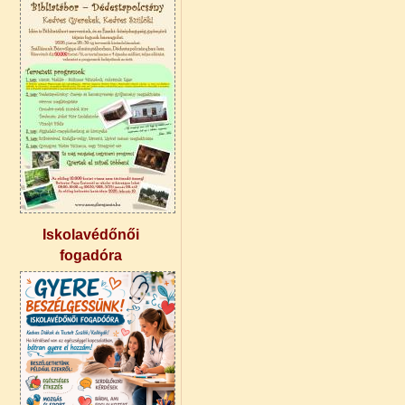
Iskolavédőnői
fogadóra