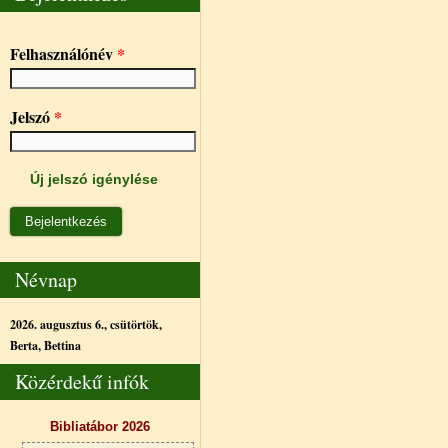
Felhasználónév
*
Jelszó
*
Új jelszó igénylése
Névnap
2026. augusztus 6., csütörtök,
Berta, Bettina
Közérdekű infók
Bibliatábor 2026