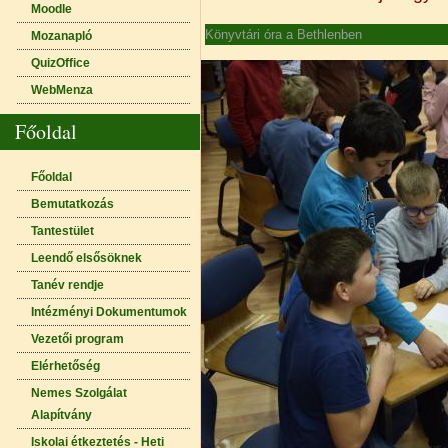
Moodle
Könyvtári óra a Bethlenben
Mozanapló
QuizOffice
WebMenza
Főoldal
Főoldal
Bemutatkozás
Tantestület
Leendő elsősöknek
Tanév rendje
Intézményi Dokumentumok
Vezetői program
Elérhetőség
Nemes Szolgálat
Alapítvány
Iskolai étkeztetés - Heti