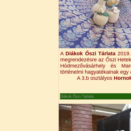
A
Diákok Őszi Tárlata
2019.
megrendezésre az Őszi Hete
Hódmezővásárhely és Maros
történelmi hagyatékainak egy a
A 3.b osztályos
Hornok
Diákok Őszi Tárlata