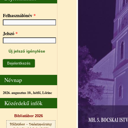
Felhasználónév
*
Jelszó
*
Új jelszó igénylése
Névnap
2026. augusztus 10., hétfő,
Lőrinc
Közérdekű infók
Bibliatábor 2026