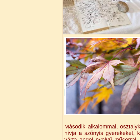
Második alkalommal, osztalykö
hívja a szőnyis gyerekeket, 
várta angol nyelvű műsorral, 