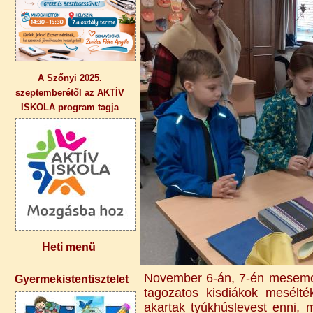
A Szőnyi 2025.
szeptemberétől az AKTÍV
ISKOLA program tagja
Heti menü
November 6-án, 7-én mesemond
Gyermekistentisztelet
tagozatos kisdiákok mesélté
akartak tyúkhúslevest enni, 