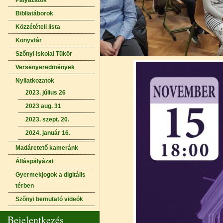
Pályázatok
Bibliatáborok
Közzétételi lista
Könyvtár
Szőnyi Iskolai Tükör
Versenyeredmények
Nyilatkozatok
2023. július 26
2023 aug. 31
2023. szept. 20.
2024. január 16.
Madáretető kameránk
Álláspályázat
Gyermekjogok a digitális
térben
Szőnyi bemutató videók
Bejelentkezés