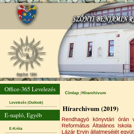
Office-365 Levelezés
Címlap
Hírarchivum
|
Jelenlegi hely
Levelezés (Outlook)
Hírarchivum (2019)
E-napló, Egyéb
Rendhagyó könyvtári órán v
Református Általános Iskol
E-Kréta
Lázár Ervin állatmeséjét együtt