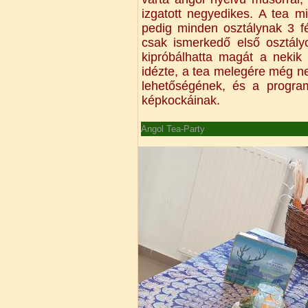
izgatott negyedikes. A tea m
pedig minden osztálynak 3 fé
csak ismerkedő első osztály
kipróbálhatta magát a nekik 
idézte, a tea melegére még ne
lehetőségének, és a program
képkockáinak.
Angol Tea-Party