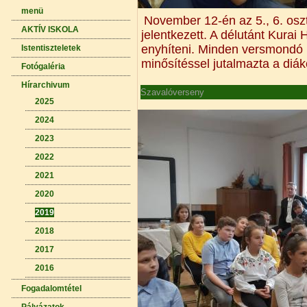
menü
November 12-én az 5., 6. oszt
AKTÍV ISKOLA
jelentkezett. A délutánt Kurai
enyhíteni. Minden versmondó m
Istentiszteletek
minősítéssel jutalmazta a diák
Fotógaléria
Hírarchivum
Szavalóverseny
2025
2024
2023
2022
2021
2020
2019
2018
2017
2016
Fogadalomtétel