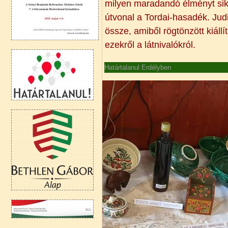
milyen maradandó élményt sike
útvonal a Tordai-hasadék. Judi
össze, amiből rögtönzött kiáll
ezekről a látnivalókról.
Határtalanul Erdélyben