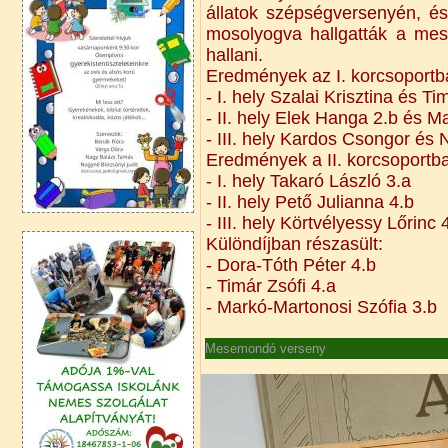
állatok szépségversenyén, és
mosolyogva hallgatták a mes
hallani.
Eredmények az I. korcsoportb
- I. hely Szalai Krisztina és Ti
- II. hely Elek Hanga 2.b és Ma
- III. hely Kardos Csongor és
Eredmények a II. korcsoportb
- I. hely Takaró László 3.a
- II. hely Pető Julianna 4.b
- III. hely Körtvélyessy Lőrinc 
Különdíjban részasült:
- Dora-Tóth Péter 4.b
- Timár Zsófi 4.a
- Markó-Martonosi Szófia 3.b
Mesemondó verseny