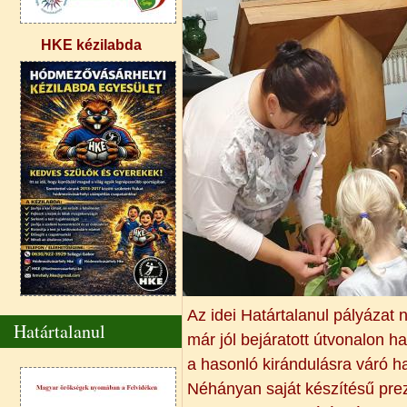
HKE kézilabda
Az idei Határtalanul pályázat 
Határtalanul
már jól bejáratott útvonalon 
a hasonló kirándulásra váró ha
Néhányan saját készítésű prez