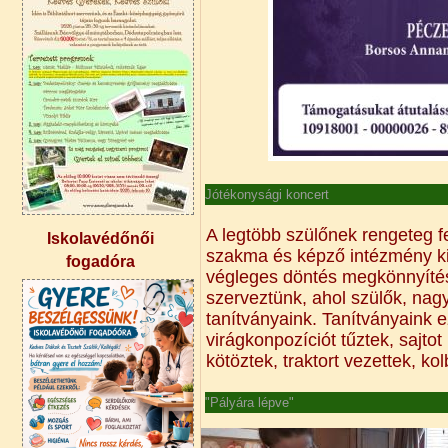
Jótékonysági koncert
A legtöbb szülőnek rengeteg f
Iskolavédőnői
szakma és képző intézmény ki
fogadóra
végleges döntés megkönnyítés
szerveztünk, ahol szülők, nag
tanítványaink. Tanítványaink e
virágkonpozíciót tűztek, sajtot
kötöztek, traktort vezettek, ko
"Pályára lépve"