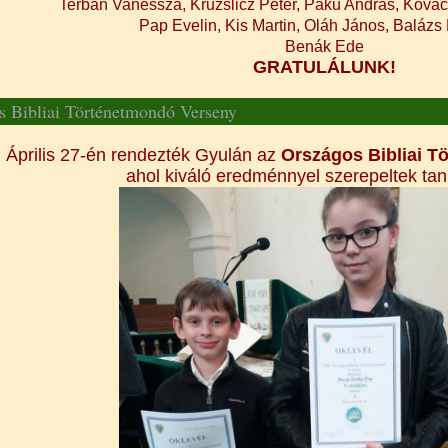
Terbán Vanessza, Kruzslicz Péter, Paku András, Kovács
Pap Evelin, Kis Martin, Oláh János, Baláz
Benák Ede
GRATULÁLUNK!
s Bibliai Történetmondó Verseny
Április 27-én rendezték Gyulán az
Országos Bibliai T
ahol kiváló eredménnyel szerepeltek tan