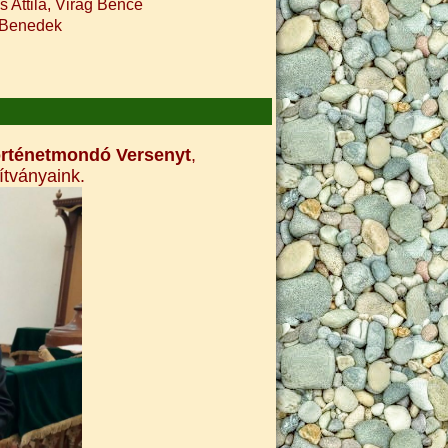
 Attila, Virág Bence
s Benedek
örténetmondó Versenyt
,
ítványaink.