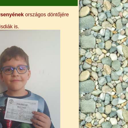
rsenyének
országos döntőjére
sdiák is.