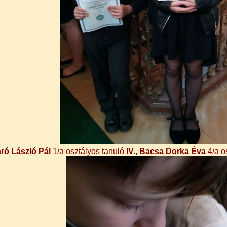
ró László
Pál
1/a osztályos tanuló
IV.
,
Bacsa Dorka Éva
4/a o