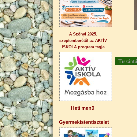
A Szőnyi 2025.
szeptemberétől az AKTÍV
ISKOLA program tagja
Tiszánt
Heti menü
Gyermekistentisztelet