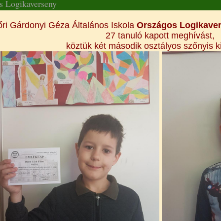
s Logikaverseny
őri Gárdonyi Géza Általános Iskola
Országos Logikave
27 tanuló kapott meghívást,
köztük két második osztályos szőnyis ki