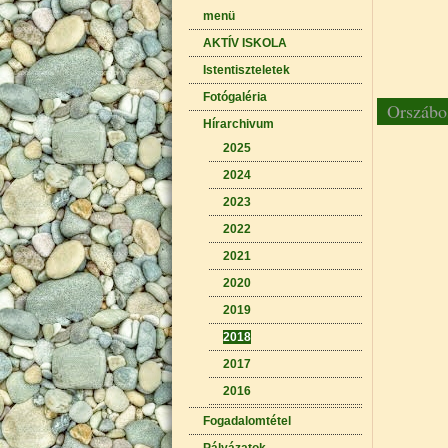
menü
AKTÍV ISKOLA
Istentiszteletek
Fotógaléria
Orszábo
Hírarchivum
2025
2024
2023
2022
2021
2020
2019
2018
2017
2016
Fogadalomtétel