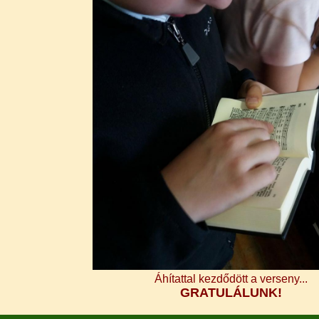
Áhítattal kezdődött a verseny...
GRATULÁLUNK!