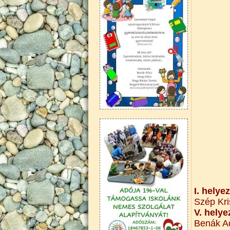
I. helye
Szép Kri
V. helye
Benák Ad