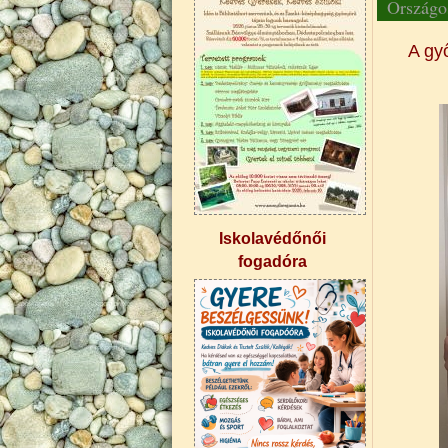
Országo
A gy
Iskolavédőnői
fogadóra