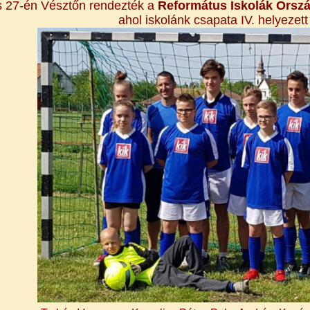
is 27-én Vésztőn rendezték a
Református Iskolák Orsz
ahol iskolánk csapata IV. helyezett 