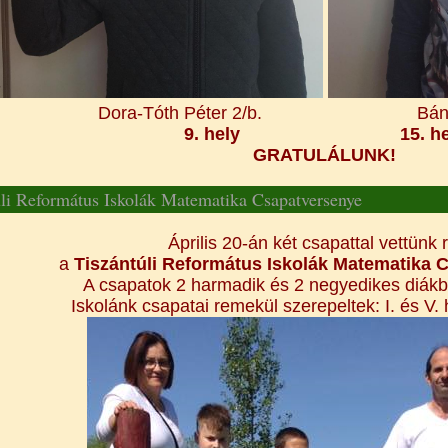
Dora-Tóth Péter 2/b. Bánfi T
9. hely 15. hel
GRATULÁLUNK!
úli Református Iskolák Matematika Csapatversenye
Április 20-án két csapattal vettünk 
a
Tiszántúli Református Iskolák Matematika
A csapatok 2 harmadik és 2 negyedikes diákbó
Iskolánk csapatai remekül szerepeltek: I. és V.