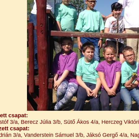
zett csapat:
stóf 3/a, Berecz Júlia 3/b, Sütő Ákos 4/a, Herczeg Viktóri
zett csapat:
rián 3/a, Vanderstein Sámuel 3/b, Jáksó Gergő 4/a, Nag