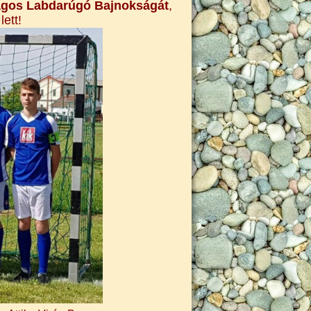
ágos Labdarúgó Bajnokságát
,
lett!