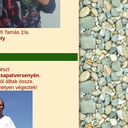
amás 2/a.
y
részt
 Csapatversenyén
.
l álltak össze.
 helyen végeztek!