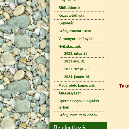
Pályázatok
Bibliatáborok
Közzétételi lista
Könyvtár
Szőnyi Iskolai Tükör
Versenyeredmények
Nyilatkozatok
2023. július 26
2023 aug. 31
2023. szept. 20.
2024. január 16.
Madáretető kameránk
Taka
Álláspályázat
Gyermekjogok a digitális
térben
Szőnyi bemutató videók
Bejelentkezés