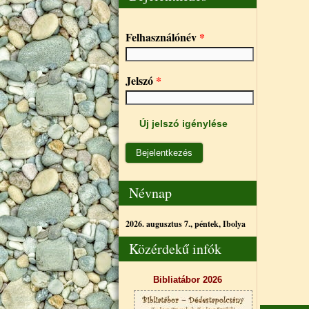
Felhasználónév
*
Jelszó
*
Új jelszó igénylése
Névnap
2026. augusztus 7., péntek,
Ibolya
Közérdekű infók
Bibliatábor 2026