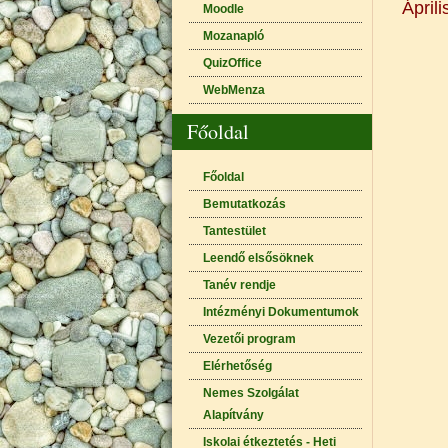
Ápril
Moodle
Mozanapló
QuizOffice
WebMenza
Főoldal
Főoldal
Bemutatkozás
Tantestület
Leendő elsősöknek
Tanév rendje
Intézményi Dokumentumok
Vezetői program
Elérhetőség
Nemes Szolgálat
Alapítvány
Iskolai étkeztetés - Heti